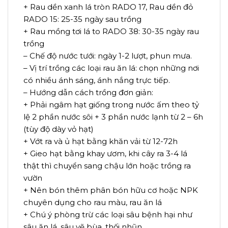
+ Rau dền xanh lá tròn RADO 17, Rau dền đỏ
RADO 15: 25-35 ngày sau trồng
+ Rau mồng tơi lá to RADO 38: 30-35 ngày rau
trồng
– Chế độ nước tưới: ngày 1-2 lượt, phun mưa.
– Vị trí trồng các loại rau ăn lá: chọn những nơi
có nhiều ánh sáng, ánh nắng trực tiếp.
– Hướng dẫn cách trồng đơn giản:
+ Phải ngâm hạt giống trong nước ấm theo tỷ
lệ 2 phần nước sôi + 3 phần nước lạnh từ 2 – 6h
(tùy độ dày vỏ hạt)
+ Vớt ra và ủ hạt bằng khăn vải từ 12-72h
+ Gieo hạt bằng khay ươm, khi cây ra 3-4 lá
thật thì chuyển sang chậu lớn hoặc trồng ra
vườn
+ Nên bón thêm phân bón hữu cơ hoặc NPK
chuyên dụng cho rau màu, rau ăn lá
+ Chú ý phòng trừ các loại sâu bệnh hại như
sâu ăn lá, sâu vẽ bùa, thối nhũn,…