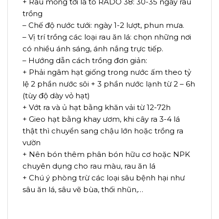
+ Rau mồng tơi lá to RADO 38: 30-35 ngày rau
trồng
– Chế độ nước tưới: ngày 1-2 lượt, phun mưa.
– Vị trí trồng các loại rau ăn lá: chọn những nơi
có nhiều ánh sáng, ánh nắng trực tiếp.
– Hướng dẫn cách trồng đơn giản:
+ Phải ngâm hạt giống trong nước ấm theo tỷ
lệ 2 phần nước sôi + 3 phần nước lạnh từ 2 – 6h
(tùy độ dày vỏ hạt)
+ Vớt ra và ủ hạt bằng khăn vải từ 12-72h
+ Gieo hạt bằng khay ươm, khi cây ra 3-4 lá
thật thì chuyển sang chậu lớn hoặc trồng ra
vườn
+ Nên bón thêm phân bón hữu cơ hoặc NPK
chuyên dụng cho rau màu, rau ăn lá
+ Chú ý phòng trừ các loại sâu bệnh hại như
sâu ăn lá, sâu vẽ bùa, thối nhũn,…