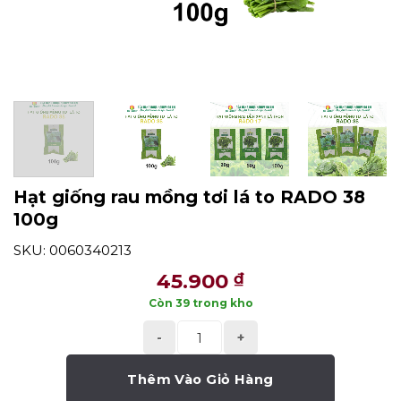
Hạt giống rau mồng tơi lá to RADO 38
100g
SKU: 0060340213
45.900
₫
Còn 39 trong kho
Hạt giống rau mồng tơi lá to RADO 38 
Thêm Vào Giỏ Hàng