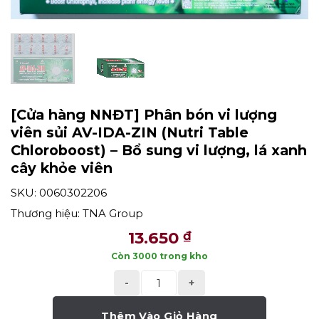
[Cửa hàng NNĐT] Phân bón vi lượng
viên sủi AV-IDA-ZIN (Nutri Table
Chloroboost) – Bổ sung vi lượng, lá xanh
cây khỏe viên
SKU: 0060302206
Thương hiệu:
TNA Group
13.650
₫
Còn 3000 trong kho
[Cửa hàng NNĐT] Phân bón vi lượng viên
Thêm Vào Giỏ Hàng